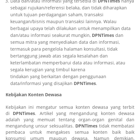
Data dan/atau informasi yang tersedia di
DPNTimes
hanya
sebagai rujukan/referensi belaka, dan tidak diharapkan
untuk tujuan perdagangan saham, transaksi
keuangan/bisnis maupun transaksi lainnya. Walau
berbagai upaya telah dilakukan untuk menampilkan data
dan/atau informasi seakurat mungkin,
DPNTimes
dan
semua mitra yang menyediakan data dan informasi,
termasuk para pengelola halaman konsultasi, tidak
bertanggung jawab atas segala kesalahan dan
keterlambatan memperbarui data atau informasi, atau
segala kerugian yang timbul karena
tindakan yang berkaitan dengan penggunaan
data/informasi yang disajikan
DPNTimes
.
Kebijakan Konten Dewasa
Kebijakan ini mengatur semua konten dewasa yang terbit
di
DPNTimes
. Artikel yang mengandung konten dewasa
adalah yang memuat tentang organ-organ genital dan
mengandung unsur seksualitas.
DPNTimes
tidak membatasi
pembaca untuk mengakses semua konten baik baik
konsumsi umum maupun dewasa. Namun demikian,