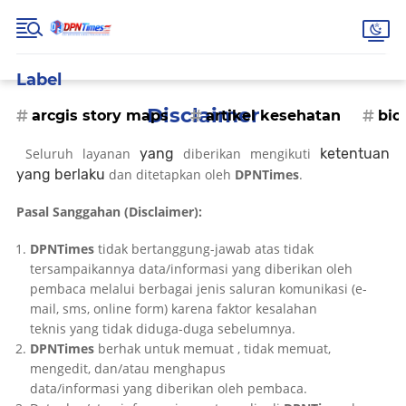
Label
Disclaimer
arcgis story maps
artikel kesehatan
bio
Seluruh layanan
yang
diberikan mengikuti
ketentuan
yang berlaku
dan ditetapkan oleh
DPNTimes
.
Pasal Sanggahan (Disclaimer):
DPNTimes
tidak bertanggung-jawab atas tidak
tersampaikannya data/informasi yang diberikan oleh
pembaca melalui berbagai jenis saluran komunikasi (e-
mail, sms, online form) karena faktor kesalahan
teknis yang tidak diduga-duga sebelumnya.
DPNTimes
berhak untuk memuat , tidak memuat,
mengedit, dan/atau menghapus
data/informasi yang diberikan oleh pembaca.